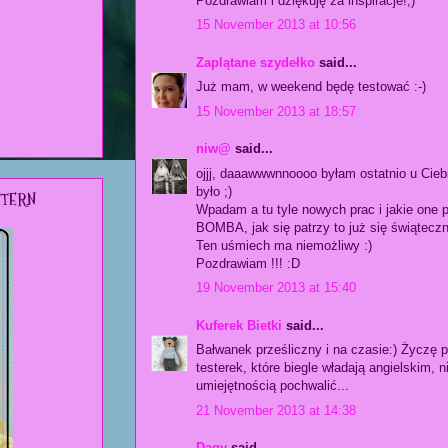
Pozdrawiam i dziękuję za inspiracje!;)
15 November 2013 at 10:56
Zaplątane szydełko
said...
Już mam, w weekend będę testować :-)
15 November 2013 at 18:57
niw@
said...
ojjj, daaawwwnnoooo byłam ostatnio u Cieb
było ;)
ATTERN
Wpadam a tu tyle nowych prac i jakie one p
BOMBA, jak się patrzy to już się świątecz
Ten uśmiech ma niemożliwy :)
Pozdrawiam !!! :D
19 November 2013 at 15:40
Kuferek Bietki
said...
Bałwanek prześliczny i na czasie:) Życzę
testerek, które biegle władają angielskim, n
umiejętnością pochwalić...
21 November 2013 at 14:38
Dagy
said...