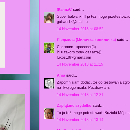
ЖаннаС
said...
Super bałwanki!!! ja teź mogę przetestować,
guliwer13@mail.ru
14 November 2013 at 08:52
Людмила (Милочка-копилочка)
said...
Снеговик - красавец)))
И я такого хочу связать))
lukos18@gmail.com
14 November 2013 at 11:15
Ania
said...
Zapomniałam dodać, że do testowania zgło
na Twojego maila. Pozdrawiam.
14 November 2013 at 12:31
Zaplątane szydełko
said...
To ja też mogę potestować. Buziaki Mój m
14 November 2013 at 13:14