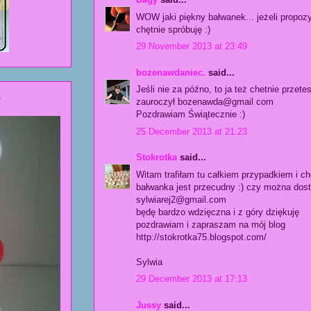
WOW jaki piękny bałwanek... jeżeli propozy
chętnie spróbuję :)
29 November 2013 at 23:49
bozenawdaniec.
said...
Jeśli nie za późno, to ja też chetnie przet
n
zauroczył bozenawda@gmail com
Pozdrawiam Świątecznie :)
25 December 2013 at 21:23
Stokrotka
said...
Witam trafiłam tu całkiem przypadkiem i c
bałwanka jest przecudny :) czy można dost
sylwiarej2@gmail.com
będę bardzo wdzięczna i z góry dziękuję
pozdrawiam i zapraszam na mój blog
http://stokrotka75.blogspot.com/
Sylwia
29 December 2013 at 17:13
Jussy
said...