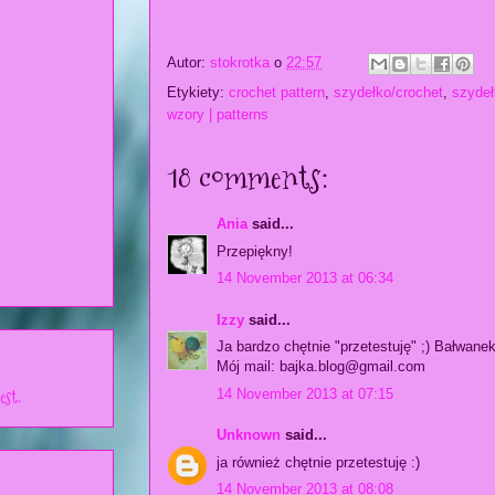
Autor:
stokrotka
o
22:57
Etykiety:
crochet pattern
,
szydełko/crochet
,
szyde
wzory | patterns
18 comments:
Ania
said...
Przepiękny!
14 November 2013 at 06:34
Izzy
said...
Ja bardzo chętnie "przetestuję" ;) Bałwanek
Mój mail: bajka.blog@gmail.com
est.
14 November 2013 at 07:15
Unknown
said...
ja również chętnie przetestuję :)
14 November 2013 at 08:08