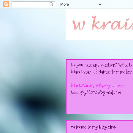
Do you have any question? Write to
Masz pytania ? Napisz do mnie koni
MartaWaruszewska@gmail.com
teddiesbyMartaW@gmail.com
welcome to my Etsy shop