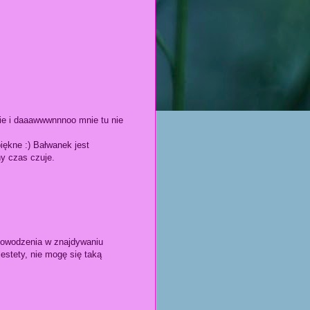
ie i daaawwwnnnoo mnie tu nie
iękne :) Bałwanek jest
ny czas czuje.
 powodzenia w znajdywaniu
iestety, nie mogę się taką