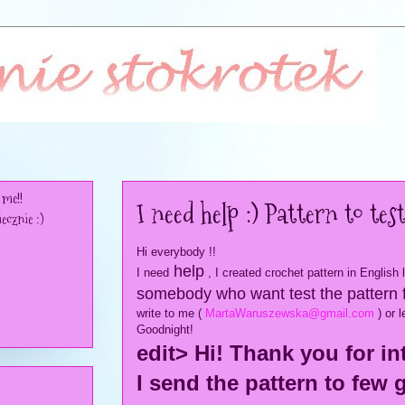
 me!!
I need help :) Pattern to test
ecznie :)
Hi everybody !!
help
I need
, I created crochet pattern in English
somebody who want test the pattern f
write to me (
MartaWaruszewska@gmail.com
) or 
Goodnight!
edit> Hi! Thank you for in
I send the pattern to few g