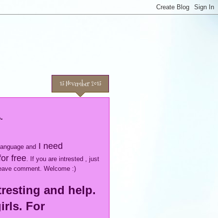
13 November 2013
.
I need
 language and
or free
. If you are intrested , just
leave comment. Welcome :)
tresting and help.
irls. For