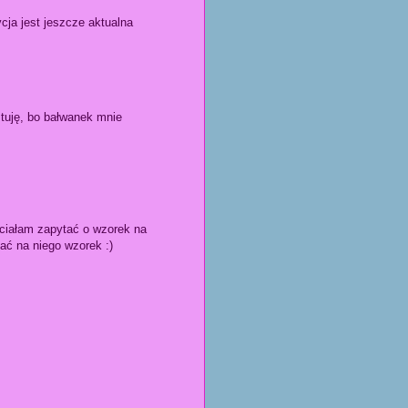
cja jest jeszcze aktualna
estuję, bo bałwanek mnie
hciałam zapytać o wzorek na
ać na niego wzorek :)