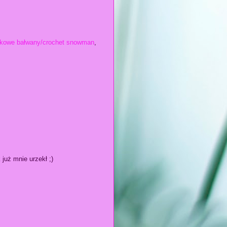
łkowe bałwany/crochet snowman
,
 już mnie urzekł ;)