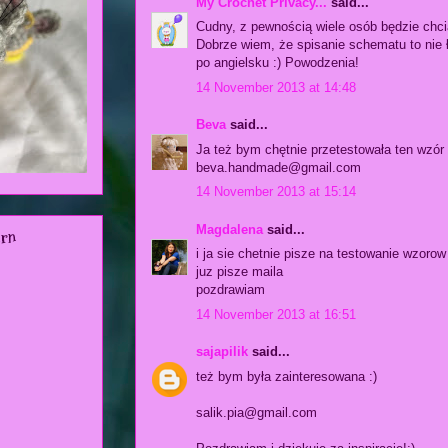
My Crochet Privacy...
said...
Cudny, z pewnością wiele osób będzie chci
Dobrze wiem, że spisanie schematu to nie 
po angielsku :) Powodzenia!
14 November 2013 at 14:48
Beva
said...
Ja też bym chętnie przetestowała ten wzór 
beva.handmade@gmail.com
14 November 2013 at 15:14
Magdalena
said...
ern
i ja sie chetnie pisze na testowanie wzorow
juz pisze maila
pozdrawiam
14 November 2013 at 16:51
sajapilik
said...
też bym była zainteresowana :)
salik.pia@gmail.com