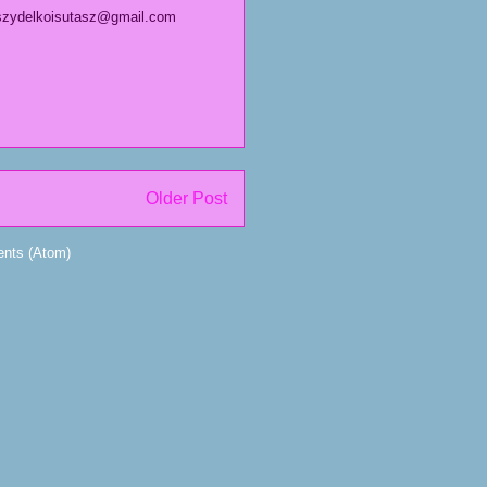
 szydelkoisutasz@gmail.com
Older Post
nts (Atom)