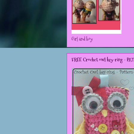
Girl and boy
FREE Crochet owl key-ring - P